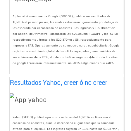
Alphabet ó comunmente Google (GOOGL), publicó sus resultados de
1Q2016 el pasado jueves, los cuales estuvieron ligeramente por debajo de
los esperado por el consenso de analistas. Los ingresos y EPS (Beneficio
por acción) del trimestre , alcanzaron los €20.360mn (GAAP) y los $7,50
respectivamente , frente a los $20.370mn y $8, respectivamente para
ingresos y EPS. Operativamente de su negocio core , el publicitario, Google
registro un crecimiento global de los clicks agregados , como métrica de
sus volúmenes del + 28%, donde los tráficos orgánicos(dentro de los sites
de google) crecieron interanualmente un +38% (algo menos que +40%...
Resultados Yahoo, creer ó no creer
Yahoo (YHOO) publicó ayer sus resultados del 1Q2016 en línea con el
consenso de analistas, aunque decepcionó el guidance que la compañía
ofreció para el 2Q2016. Los ingresos cayeron un 11% hasta los $1.087mn ,