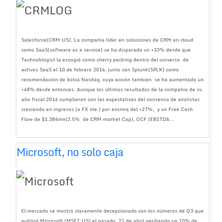
Salesforce(CRM:US), La compañía líder en soluciones de CRM en cloud
como SaaS(software as a service) se ha disparado un +33% desde que
Technoblogist la escogió como cherry pecking dentro del universo de
activos SaaS el 10 de febrero 2016, junto con Splunk(SPLK) como
recomendación de bolsa Nasdaq, cuya acción tambien se ha aumentado un
+48% desde entonces. Aunque los últimos resultados de la compañía de su
año fiscal 2016 cumplieron con las expectativas del consenso de analistas
creciendo en ingresos (a FX cte.) por encima del +27%, y un Free Cash
Flow de $1.384mn(2.5% de CRM market Cap), OCF (EBITDA...
Microsoft, no solo caja
El mercado se mostró claramente decepcionado con los números de Q3 que
publicó Microsoft (MSFT:US) el pasado 21 de abril perdiendo un 10% de