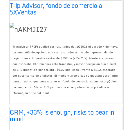
Trip Advisor, fondo de comercio a
5XVentas
TripAdvisor(TRIP) publicó sus resultados del 1Q2016 el pasado 4 de mayo.
La compañía decepciono con sus resultados a nivel de ingresos , donde
registró en el trimestre ventas de $352mn (-3% YoY), frente al consenso
que esperaba $370mn para este trimestre, y mayor decepción aun a nivel
de EPS (Beneficio por acción) , $0.32 publicado , frente a $0.46 esperado
por el consenso de analistas. El medio y largo plazo se muestra desafiante
para un activo que pese a tener un fondo de comercio voluminoso(¿Quién
no conoce trip Advisor? Y partners de envergadura como priceline o
Marriot, su principal input...
CRM, +33% is enough, risks to bear in
mind