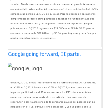
su valor. Desde nuestra recomendación de comprar el pasado febrero la
compañía (http://technoblogist.com/microsoft-the-asset-to-be-bullish/) la
compañía ha perdido un 5.5% de su valot. Pero la decepción en números
simplemente se debió principalmente a razones no fundamentales que
afectaron al botton line y por impactos fiscales no esperados, ya que
publicó para su 3Q2016 ingresos de $22.080mn e EPS de $0.62 para un
consenso esperado de $22.090mn y $0.64, para ingresos y beneficio por
acción respectivamente. Las razones...
Google going forward, II parte.
Google(GOOG) creció interanualmente de forma orgánica(FX Constante)
un +23% el 1Q2016 frente a un +17% el 1Q2015, con un peso de los
ingresos publicitarios del 90%, expuestos a los KPI´s fundamentales
expuestos en la primera parte de este articulo. Los inversores le
repercuten a las valoraciones de la compañía cauces de ingresos aun no
palpables en el P&L, aunque siendo prácticos, y ya que pese a que la