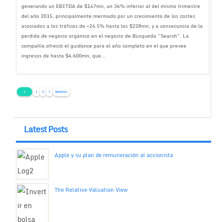
generando un EBITDA de $147mn, un 36% inferior al del mismo trimestre
del año 2015, principalmente mermado por un crecimiento de los costes
asociados a los tráficos de +24.5% hasta los $228mn, y a consecuncia de la
perdida de negocio orgánico en el negocio de Busqueda “Search”. La
compañía ofreció el guidance para el año completo en el que prevee
ingresos de hasta $4.600mn, que...
1
2
3
7
Siguiente »
Latest Posts
Apple y su plan de remuneración al accionista
The Relative Valuation View