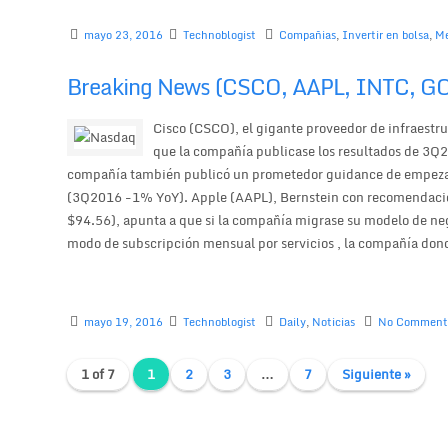
mayo 23, 2016
Technoblogist
Compañias
,
Invertir en bolsa
,
Me
Breaking News (CSCO, AAPL, INTC, G
Cisco (CSCO), el gigante proveedor de infraestr
que la compañía publicase los resultados de 3Q20
compañía también publicó un prometedor guidance de empezar 
(3Q2016 -1% YoY). Apple (AAPL), Bernstein con recomendación 
$94.56), apunta a que si la compañía migrase su modelo de neg
modo de subscripción mensual por servicios , la compañía dond
mayo 19, 2016
Technoblogist
Daily
,
Noticias
No Commen
1 of 7
1
2
3
…
7
Siguiente »