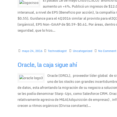
El pasado 18 de mayo Cisco (CSCO) anunció los
aumento un +4%. Publicó un ingresos de $12.0
interanual, a nivel de EPS (Beneficio por acción), la compañí
$0.55). Guidance para el 4Q2016 similar al provisto para el3
(orgánico), EPS Non-GAAP de $0.59-$0.61. Por áreas, dentro d
seguridad, que lo hizo...
mayo 24, 2016
Technoblogist
Uncategorized
No Comment
Oracle, la caja sigue ahí
Oracle (ORCL), proveedor líder global de si
uno de los stocks con grandes incertidumbre
de datos, esta afrontando la migración de su negocio a soluc
se les podía denominar Starp-Ups, como Salesforce CRM. Oracle
relativamente agresiva de M&A(Adquisición de empresas) , infir
crecen a ritmos orgánicos (Divisa constante)...