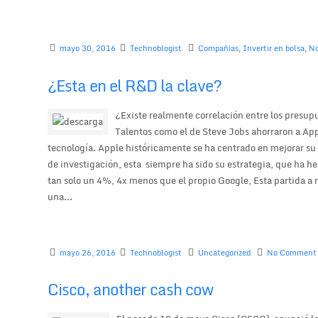
mayo 30, 2016
Technoblogist
Compañias
,
Invertir en bolsa
,
No
¿Esta en el R&D la clave?
¿Existe realmente correlación entre los pres
Talentos como el de Steve Jobs ahorraron a Appl
tecnología. Apple históricamente se ha centrado en mejorar su 
de investigación, esta siempre ha sido su estrategia, que ha h
tan solo un 4%, 4x menos que el propio Google, Esta partida 
una...
mayo 26, 2016
Technoblogist
Uncategorized
No Comment
Cisco, another cash cow