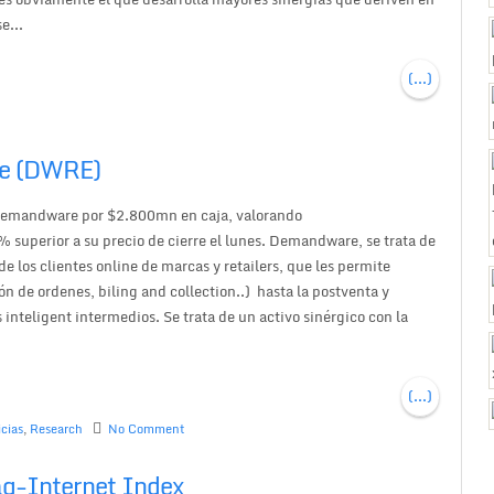
e...
(...)
re (DWRE)
Demandware por $2.800mn en caja, valorando
uperior a su precio de cierre el lunes. Demandware, se trata de
e los clientes online de marcas y retailers, que les permite
ón de ordenes, biling and collection..) hasta la postventa y
 inteligent intermedios. Se trata de un activo sinérgico con la
(...)
cias
,
Research
No Comment
aq-Internet Index