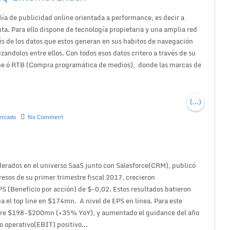
ía de publicidad online orientada a performance, es decir a
ta. Para ello dispone de tecnología propietaria y una amplia red
vés de los datos que estos generan en sus habitos de navegación
zandolos entre ellos. Con todos esos datos critero a través de su
nline ó RTB (Compra programática de medios), donde las marcas de
(...)
rcado
No Comment
erados en el universo SaaS junto con Salesforce(CRM), publicó
resos de su primer trimestre fiscal 2017, crecieron
(Beneficio por acción) de $-0,02. Estos resultados batieron
ba el top line en $174mn. A nivel de EPS en línea. Para este
entre $198-$200mn (+35% YoY), y aumentado el guidance del año
 operativo(EBIT) positivo...