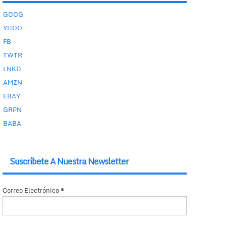
GOOG
YHOO
FB
TWTR
LNKD
AMZN
EBAY
GRPN
BABA
Suscríbete A Nuestra Newsletter
Correo Electrónico
*