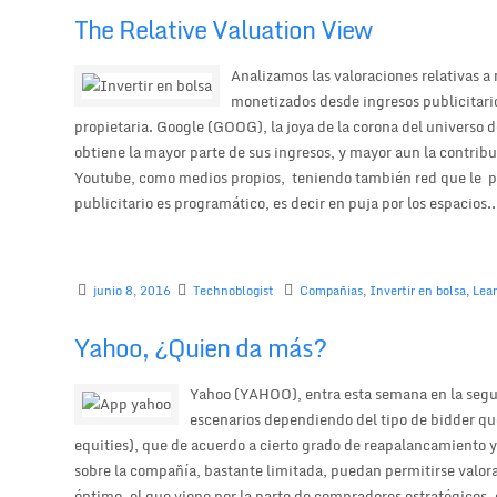
The Relative Valuation View
Analizamos las valoraciones relativas a
monetizados desde ingresos publicitario
propietaria. Google (GOOG), la joya de la corona del universo 
obtiene la mayor parte de sus ingresos, y mayor aun la contrib
Youtube, como medios propios, teniendo también red que le pe
publicitario es programático, es decir en puja por los espacios..
junio 8, 2016
Technoblogist
Compañias
,
Invertir en bolsa
,
Lea
Yahoo, ¿Quien da más?
Yahoo (YAHOO), entra esta semana en la segun
escenarios dependiendo del tipo de bidder que
equities), que de acuerdo a cierto grado de reapalancamiento
sobre la compañía, bastante limitada, puedan permitirse valor
óptimo, el que viene por la parte de compradores estratégicos,