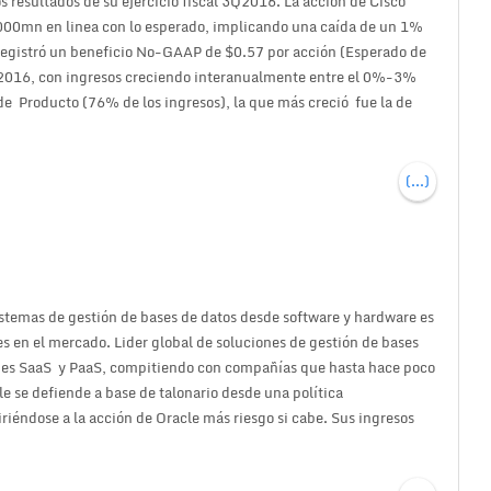
 resultados de su ejercicio fiscal 3Q2016. La acción de Cisco
00mn en linea con lo esperado, implicando una caída de un 1%
a registró un beneficio No-GAAP de $0.57 por acción (Esperado de
Q2016, con ingresos creciendo interanualmente entre el 0%-3%
e Producto (76% de los ingresos), la que más creció fue la de
(...)
stemas de gestión de bases de datos desde software y hardware es
s en el mercado. Lider global de soluciones de gestión de bases
iones SaaS y PaaS, compitiendo con compañías que hasta hace poco
 se defiende a base de talonario desde una política
iéndose a la acción de Oracle más riesgo si cabe. Sus ingresos