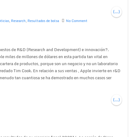
(...)
ticias
,
Research
,
Resultados de bolsa
No Comment
upuestos de R&D (Research and Development) e innovación?.
e miles de millones de dólares en esta partida tan vital en
cartera de productos, porque son un negocio y no un laboratorio
eredado Tim Cook. En relación a sus ventas , Apple invierte en r&D
a menudo tan cuantiosa se ha demostrado en muchos casos ser
(...)