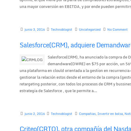
una mayor conversión en EBITDA, y por ende pueden permitirs
junio 3, 2016
Technoblogist
Uncategorized
No Comment
Salesforce(CRM), adquiere Demandwa
Salesforce(CRM), ha anunciado la compra de 
demandware(DWRE) en $75 por acción, un 56% s
una plataforma en clould orientada a la gestíon en recurrencia d
gestionar la relación estos desde el entorno de la compra (gesti
retargeting posterior, con todos los procesos de CRM y bussines
estrategía de Salesforce , que le permite a...
junio 2, 2016
Technoblogist
Compañias
,
Invertir en bolsa
,
Noti
Criteo(CRTO), otra compañía del Nasd