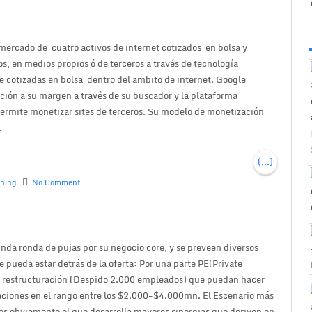
 mercado de cuatro activos de internet cotizados en bolsa y
s, en medios propios ó de terceros a través de tecnología
de cotizadas en bolsa dentro del ambito de internet. Google
ución a su margen a través de su buscador y la plataforma
rmite monetizar sites de terceros. Su modelo de monetización
.
(...)
rning
No Comment
da ronda de pujas por su negocio core, y se preveen diversos
 pueda estar detrás de la oferta: Por una parte PE(Private
 y restructuración (Despido 2.000 empleados) que puedan hacer
aciones en el rango entre los $2.000-$4.000mn. El Escenario más
 es obviamente el que desarrolla mayores sinergias que deriven en