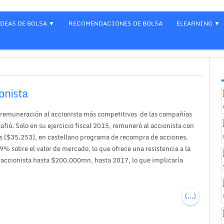
IDEAS DE BOLSA
RECOMENDACIONES DE BOLSA
ELEARNING
onista
 remuneración al accionista más competitivos de las compañías
fió. Solo en su ejercicio fiscal 2015, remuneró al accionista con
($35.253), en castellano programa de recompra de acciones.
 9% sobre el valor de mercado, lo que ofrece una resistencia a la
” accionista hasta $200.000mn, hasta 2017, lo que implicaría
.
(...)