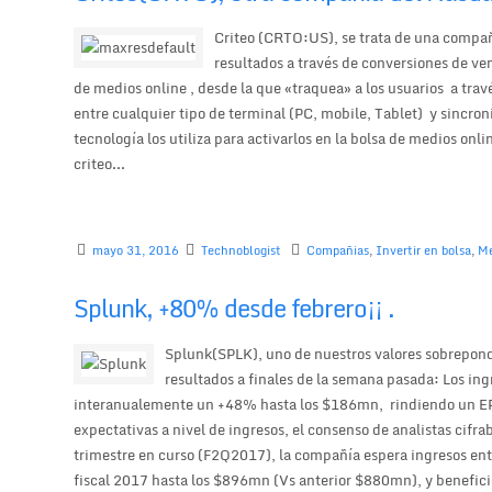
Criteo (CRTO:US), se trata de una compañ
resultados a través de conversiones de ven
de medios online , desde la que «traquea» a los usuarios a tra
entre cualquier tipo de terminal (PC, mobile, Tablet) y sincroni
tecnología los utiliza para activarlos en la bolsa de medios o
criteo...
mayo 31, 2016
Technoblogist
Compañias
,
Invertir en bolsa
,
Me
Splunk, +80% desde febrero¡¡ .
Splunk(SPLK), uno de nuestros valores sobrepond
resultados a finales de la semana pasada: Los ing
interanualemente un +48% hasta los $186mn, rindiendo un EPS 
expectativas a nivel de ingresos, el consenso de analistas cifra
trimestre en curso (F2Q2017), la compañía espera ingresos 
fiscal 2017 hasta los $896mn (Vs anterior $880mn), y beneficio