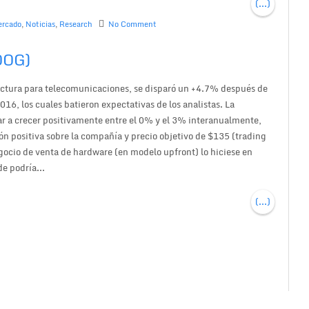
(...)
rcado
,
Noticias
,
Research
No Comment
OOG)
uctura para telecomunicaciones, se disparó un +4.7% después de
16, los cuales batieron expectativas de los analistas. La
a crecer positivamente entre el 0% y el 3% interanualmente,
positiva sobre la compañía y precio objetivo de $135 (trading
ocio de venta de hardware (en modelo upfront) lo hiciese en
e podría...
(...)
t