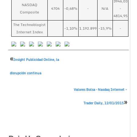
3946,03
NASDAQ
4704
-0,68%
–
N/A
–
Composite
4814,95
The Technoblogist
-1,10%
1.192.899
-15,9%
–
Internet Index
«
Insight Publicidad Online, la
disrupción continua
Valores Bolsa – Nasdaq Internet -
»
Trader Daily, 12/01/2015