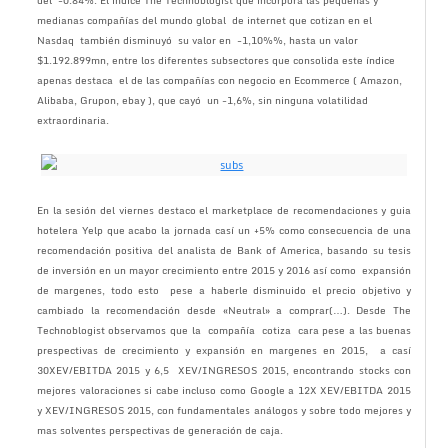
del -0.84%. El índice The Technoblogist que incorpora las pequeñas y
medianas compañías del mundo global de internet que cotizan en el
Nasdaq también disminuyó su valor en -1,10%%, hasta un valor
$1.192.899mn, entre los diferentes subsectores que consolida este índice
apenas destaca el de las compañías con negocio en Ecommerce ( Amazon,
Alibaba, Grupon, ebay ), que cayó un -1,6%, sin ninguna volatilidad
extraordinaria.
En la sesión del viernes destaco el marketplace de recomendaciones y guia
hotelera Yelp que acabo la jornada casí un +5% como consecuencia de una
recomendación positiva del analista de Bank of America, basando su tesis
de inversión en un mayor crecimiento entre 2015 y 2016 así como expansión
de margenes, todo esto pese a haberle disminuido el precio objetivo y
cambiado la recomendación desde «Neutral» a comprar(…). Desde The
Technoblogist observamos que la compañía cotiza cara pese a las buenas
prespectivas de crecimiento y expansión en margenes en 2015, a casí
30XEV/EBITDA 2015 y 6,5 XEV/INGRESOS 2015, encontrando stocks con
mejores valoraciones si cabe incluso como Google a 12X XEV/EBITDA 2015
y XEV/INGRESOS 2015, con fundamentales análogos y sobre todo mejores y
mas solventes perspectivas de generación de caja.