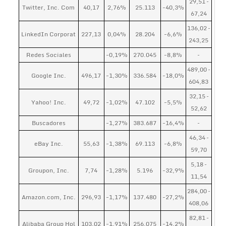
29,51 –
Twitter, Inc. Com
40,17
2,76%
25.113
-40,3%
67,24
136,02 –
LinkedIn Corporat
227,13
0,04%
28.204
-6,6%
243,25
Redes Sociales
-0,19%
270.045
-8,8%
–
489,00 –
Google Inc.
496,17
-1,30%
336.584
-18,0%
604,83
32,15 –
Yahoo! Inc.
49,72
-1,02%
47.102
-5,5%
52,62
Buscadores
-1,27%
383.687
-16,4%
–
46,34 –
eBay Inc.
55,63
-1,38%
69.113
-6,8%
59,70
5,18 –
Groupon, Inc.
7,74
-1,28%
5.196
-32,9%
11,54
284,00 –
Amazon.com, Inc.
296,93
-1,17%
137.480
-27,2%
408,06
82,81 –
Alibaba Group Hol
103,02
-1,91%
256.075
-14,2%