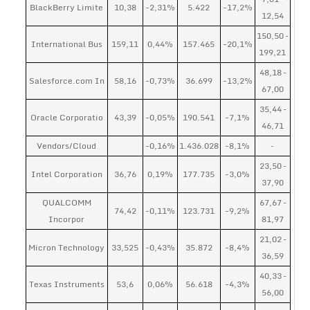
BlackBerry Limite
10,38
-2,31%
5.422
-17,2%
12,54
150,50 –
International Bus
159,11
0,44%
157.465
-20,1%
199,21
48,18 –
Salesforce.com In
58,16
-0,73%
36.699
-13,2%
67,00
35,44 –
Oracle Corporatio
43,39
-0,05%
190.541
-7,1%
46,71
Vendors/Cloud
-0,16%
1.436.028
-8,1%
–
23,50 –
Intel Corporation
36,76
0,19%
177.735
-3,0%
37,90
QUALCOMM
67,67 –
74,42
-0,11%
123.731
-9,2%
Incorpor
81,97
21,02 –
Micron Technology
33,525
-0,43%
35.872
-8,4%
36,59
40,33 –
Texas Instruments
53,6
0,06%
56.618
-4,3%
56,00