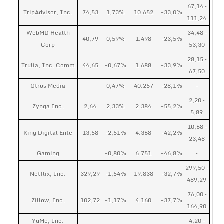
67,14 –
TripAdvisor, Inc.
74,53
1,73%
10.652
-33,0%
111,24
WebMD Health
34,48 –
40,79
0,59%
1.498
-23,5%
Corp
53,30
28,15 –
Trulia, Inc. Comm
44,65
-0,67%
1.688
-33,9%
67,50
Otros Media
0,47%
40.257
-28,1%
–
2,20 –
Zynga Inc.
2,64
2,33%
2.384
-55,2%
5,89
10,68 –
King Digital Ente
13,58
-2,51%
4.368
-42,2%
23,48
Gaming
-0,80%
6.751
-46,8%
–
299,50 –
Netflix, Inc.
329,29
-1,54%
19.838
-32,7%
489,29
76,00 –
Zillow, Inc.
102,72
-1,17%
4.160
-37,7%
164,90
YuMe, Inc.
4,20 –