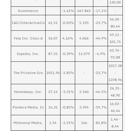
120,00
Ecommerce
-1,61%
467.865
-17,1%
–
56,50 –
IAC/InterActiveCo
61,51
-0,03%
5.155
-23,7%
80,64
49,11 –
Yelp Inc. Class A
56,07
4,16%
4.066
-44,9%
101,75
62,76 –
Expedia, Inc.
87,55
-0,39%
11.079
-4,9%
92,08
1017,28
The Priceline Gro
1051,96
-2,85%
–
-23,7%
–
1378,96
26,33 –
HomeAway, Inc.
27,14
-3,31%
2.560
-44,5%
48,90
16,02 –
Pandora Media, In
16,31
-0,85%
3.394
-59,7%
40,44
1,46 –
Millennial Media,
1,54
-1,91%
166
-81,8%
8,44