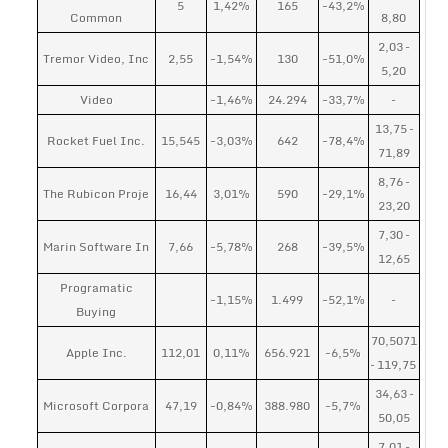
5
1,42%
165
-43,2%
Common
8,80
2,03 –
Tremor Video, Inc
2,55
-1,54%
130
-51,0%
5,20
Video
-1,46%
24.294
-33,7%
–
13,75 –
Rocket Fuel Inc.
15,545
-3,03%
642
-78,4%
71,89
8,76 –
The Rubicon Proje
16,44
3,01%
590
-29,1%
23,20
7,30 –
Marin Software In
7,66
-5,78%
268
-39,5%
12,65
Programatic
-1,15%
1.499
-52,1%
–
Buying
70,5071
Apple Inc.
112,01
0,11%
656.921
-6,5%
– 119,75
34,63 –
Microsoft Corpora
47,19
-0,84%
388.980
-5,7%
50,05
7,01 –