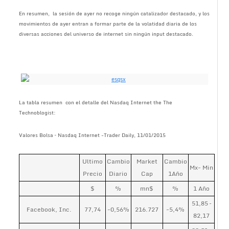
En resumen, la sesión de ayer no recoge ningún catalizador destacado, y los
movimientos de ayer entran a formar parte de la volatidad diaria de los
diversas acciones del universo de internet sin ningún input destacado.
La tabla resumen con el detalle del Nasdaq Internet the The
Technoblogist:
Valores Bolsa – Nasdaq Internet -Trader Daily, 11/01/2015
Ultimo
Cambio
Market
Cambio
Mx- Min
Precio
Diario
Cap
1Año
$
%
mn$
%
1 Año
51,85 –
Facebook, Inc.
77,74
-0,56%
216.727
-5,4%
82,17