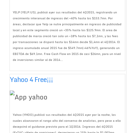
YELP (YELP:US), publicó ayer sus resultados del 4Q2015, registrando un
crecimiento interanual de ingresos del +40% hasta los $153.7mn. Por
áreas, destacar que Yelp se nutre principalmente en ingresos de publicidad
local y en este segmento creció un +35% hasta los $125.9mn. El area de
publicidad de marca creció tan solo un +18% hasta los $7,1mn, y las fees
por transacciones se disparó hasta los $14mn desde $1,4mn el 4Q2014. El
ingreso acumulado anual 2015 fue de $549.7mn(+46%YoY), generando un
EBITDA de $69.1mn. Free Cash Flow en 2015 de casi $26mn, para un nivel
de inversiones similar al de 2014...
Yahoo 4 Free¡¡¡
Yahoo (YHOO),publicó sus resultados del 4Q2015 ayer por la noche, los
cuales alcanzaron el rango alto del consenso de analistas, pero pese a ello
decepcinó el guidance previsto para el 1Q2016. Ingresos del 4Q2015
(ExTAC->Neto de comisiones), decrecieron un 15% hasta lo $1.002mn