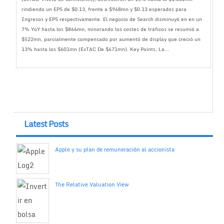
rindiendo un EPS de $0.13, frente a $948mn y $0.13 esperados para
Ingresos y EPS respectivamente. El negocio de Search disminuyó en en un
7% YoY hasta los $866mn, minorando los costes de tráficos se resumió a
$522mn, parcialmente compensado por aumentó de display que creció un
13% hasta los $601mn (ExTAC De $471mn). Key Points, La...
Latest Posts
Apple y su plan de remuneración al accionista
The Relative Valuation View