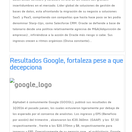
incertidumbres en el mercado. Lider global de soluciones de gestión de
bases de datos, esta afrontando la migración de su negocio a soluciones
SaaS y PaaS, compitiendo con compañías que hasta hace poco se les podía
denominar Starp-Ups, como Salesforce CRM. Oracle se defiende a base de
talonario desde una política relativamente agresiva de M&A(Adquisición de
empresas) , infiriéndose a la acción de Oracle más riesgo si cabe. Sus
ingresos crecen a ritmos orgánicos (Divisa constante)...
Resultados Google, fortaleza pese a que
decepciona
Alphabet ó comunmente Google (GOOGL), publicó sus resultados de
1Q2016 el pasado jueves, los cuales estuvieron ligeramente por debajo de
los esperado por el consenso de analistas. Los ingresos y EPS (Beneficio
por acción) del trimestre , alcanzaron los €20.360mn (GAAP) y los $7,50
respectivamente , frente a los $20.370mn y $8, respectivamente para
ingresos y EPS. Operativamente de su negocio core , el publicitario, Google