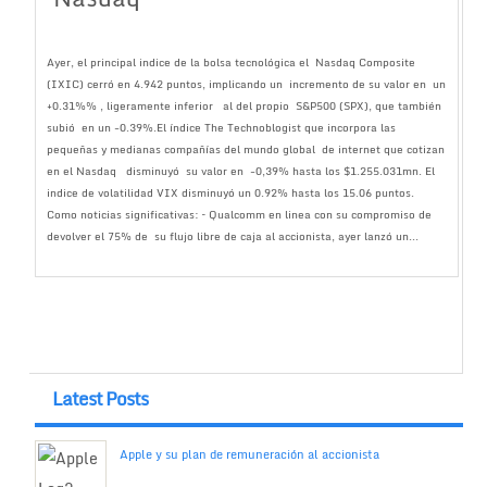
Ayer, el principal indice de la bolsa tecnológica el Nasdaq Composite
(IXIC) cerró en 4.942 puntos, implicando un incremento de su valor en un
+0.31%% , ligeramente inferior al del propio S&P500 (SPX), que también
subió en un -0.39%.El índice The Technoblogist que incorpora las
pequeñas y medianas compañías del mundo global de internet que cotizan
en el Nasdaq disminuyó su valor en -0,39% hasta los $1.255.031mn. El
indice de volatilidad VIX disminuyó un 0.92% hasta los 15.06 puntos.
Como noticias significativas: – Qualcomm en linea con su compromiso de
devolver el 75% de su flujo libre de caja al accionista, ayer lanzó un...
Latest Posts
Apple y su plan de remuneración al accionista