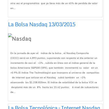
otra vez el programático que ya lleva más de un 45% de perdida de valor
en...
La Bolsa Nasdaq 13/03/2015
En la jornada de ayer el indice de la bolsa , el Nasdaq Composite
(IXIC) cerró en 4.893 puntos, suponiendo con respecto al día anterior un
incremento de casi el +1% , subida en línea con el indice general de la
bolsa Americana S&P500 (SPX), que también incrementó su valor en un
+0.9%.El índice The Technoblogist que incorpora al universo de compañías
de internet que cotizan en el Nasdaq subió también un +1%
alcanzando los $1.238.820mn. El índice de volatilidad de la bolsa VIX se
desplomó más de un 8% hasta los 15.42 puntos. A nivel de subsectores
de...
La Bolsa Tecnológica – Internet Nasdaq