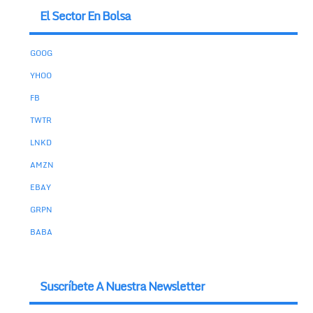
El Sector En Bolsa
GOOG
YHOO
FB
TWTR
LNKD
AMZN
EBAY
GRPN
BABA
Suscríbete A Nuestra Newsletter