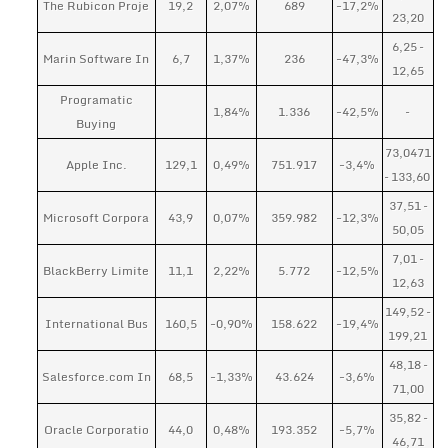
The Rubicon Proje
19,2
2,07%
689
-17,2%
23,20
6,25 –
Marin Software In
6,7
1,37%
236
-47,3%
12,65
Programatic
1,84%
1.336
-42,5%
–
Buying
73,0471
Apple Inc.
129,1
0,49%
751.917
-3,4%
– 133,60
37,51 –
Microsoft Corpora
43,9
0,07%
359.982
-12,3%
50,05
7,01 –
BlackBerry Limite
11,1
2,22%
5.772
-12,5%
12,63
149,52 –
International Bus
160,5
-0,90%
158.622
-19,4%
199,21
48,18 –
Salesforce.com In
68,5
-1,33%
43.624
-3,6%
71,00
35,82 –
Oracle Corporatio
44,0
0,48%
193.352
-5,7%
46,71