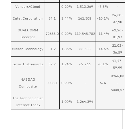
Vendors/Cloud
0,20%
1.513.269
-7,5%
–
24,38 –
Intel Corporation
34,1
2,44%
161.308
-10,1%
37,90
QUALCOMM
62,26 –
72655,0
0,20%
119.848.782
-11,4%
Incorpor
81,97
21,02 –
Micron Technology
31,2
1,86%
33.655
-14,6%
36,59
41,47 –
Texas Instruments
59,9
1,94%
62.766
-0,1%
59,99
3946,03
NASDAQ
5008,1
0,90%
–
N/A
–
Composite
5008,57
The Technoblogist
1,00%
1.264.394
–
–
Internet Index