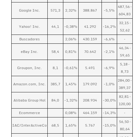
487,56 –
Google Inc.
571,3
2,32%
388.867
-5,5%
604,83
32,15 –
Yahoo! Inc.
44,1
-0,38%
41.292
-16,2%
52,62
Buscadores
2,06%
430.159
-6,6%
–
46,34 –
eBay Inc.
58,4
0,81%
70.642
-2,1%
59,65
5,18 –
Groupon, Inc.
8,1
-0,61%
5.491
-6,9%
8,73
284,00 –
Amazon.com, Inc.
385,7
1,45%
179.092
-1,0%
389,37
82,81 –
Alibaba Group Hol
84,0
-1,32%
208.934
-30,0%
120,00
Ecommerce
0,08%
464.159
-14,3%
–
56,50 –
IAC/InterActiveCo
68,5
1,65%
5.767
-15,0%
80,64