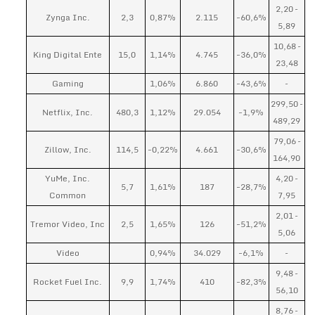
2,20 –
Zynga Inc.
2,3
0,87%
2.115
-60,6%
5,89
10,68 –
King Digital Ente
15,0
1,14%
4.745
-36,0%
23,48
Gaming
1,06%
6.860
-43,6%
–
299,50 –
Netflix, Inc.
480,3
1,12%
29.054
-1,9%
489,29
79,06 –
Zillow, Inc.
114,5
-0,22%
4.661
-30,6%
164,90
YuMe, Inc.
4,20 –
5,7
1,61%
187
-28,7%
Common
7,95
2,01 –
Tremor Video, Inc
2,5
1,65%
126
-51,2%
5,06
Video
0,94%
34.029
-6,1%
–
9,48 –
Rocket Fuel Inc.
9,9
1,74%
410
-82,3%
56,10
8,76 –