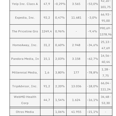
42,10 –
Yelp Inc. Class A
47,9
-0,29%
3.565
-53,0%
101,75
66,93 –
Expedia, Inc.
92,2
0,47%
11.681
-3,0%
95,00
990,69 –
The Priceline Gro
1249,4
0,96%
–
-9,4%
1378,96
25,13 –
HomeAway, Inc.
31,2
0,60%
2.948
-34,6%
47,69
14,56 –
Pandora Media, In
15,1
2,03%
3.158
-62,7%
40,44
1,28 –
Millennial Media,
1,6
3,80%
177
-78,8%
7,75
66,04 –
TripAdvisor, Inc.
91,2
2,20%
13.036
-18,0%
111,24
WebMD Health
34,48 –
44,7
1,54%
1.624
-16,1%
Corp
53,30
Otros Media
1,06%
41.955
-21,1%
–