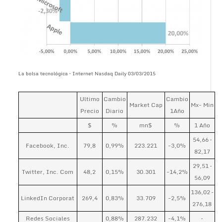
La bolsa tecnológica – Internet Nasdaq Daily 03/03/2015
Ultimo
Cambio
Cambio
Market Cap
Mx- Min
Precio
Diario
1Año
$
%
mn$
%
1 Año
54,66 –
Facebook, Inc.
79,8
0,99%
223.221
-3,0%
82,17
29,51 –
Twitter, Inc. Com
48,2
0,15%
30.301
-14,2%
56,09
136,02 –
LinkedIn Corporat
269,4
0,83%
33.709
-2,5%
276,18
Redes Sociales
0,88%
287.232
-4,1%
–