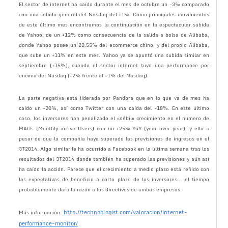
El sector de internet ha caído durante el mes de octubre un -3% comparado
con una subida general del Nasdaq del +1%. Como principales movimientos
de este último mes encontramos la continuación en la espectacular subida
de Yahoo, de un +12% como consecuencia de la salida a bolsa de Alibaba,
donde Yahoo posee un 22,55% del ecommerce chino, y del propio Alibaba,
que sube un +11% en este mes. Yahoo ya se apuntó una subida similar en
septiembre (+15%), cuando el sector internet tuvo una performance por
encima del Nasdaq (+2% frente al -1% del Nasdaq).
La parte negativa está liderada por Pandora que en lo que va de mes ha
caído un -20%, así como Twitter con una caída del -18%. En este último
caso, los inversores han penalizado el «débil» crecimiento en el número de
MAUs (Monthly active Users) con un +25% YoY (year over year), y ello a
pesar de que la compañía haya superado las previsiones de ingresos en el
3T2014. Algo similar le ha ocurrido a Facebook en la última semana tras los
resultados del 3T2014 donde también ha superado las previsiones y aún así
ha caído la acción. Parece que el crecimiento a medio plazo está reñido con
las expectativas de beneficio a corto plazo de los inversores… el tiempo
probablemente dará la razón a los directivos de ambas empresas.
http://technoblogist.com/valoracion/internet-
Más información:
performance-monitor/