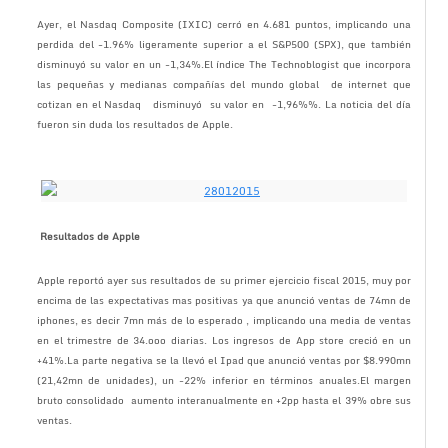
Ayer, el Nasdaq Composite (IXIC) cerró en 4.681 puntos, implicando una
perdida del -1.96% ligeramente superior a el S&P500 (SPX), que también
disminuyó su valor en un -1,34%.El índice The Technoblogist que incorpora
las pequeñas y medianas compañías del mundo global de internet que
cotizan en el Nasdaq disminuyó su valor en -1,96%%. La noticia del día
fueron sin duda los resultados de Apple.
Resultados de Apple
Apple reportó ayer sus resultados de su primer ejercicio fiscal 2015, muy por
encima de las expectativas mas positivas ya que anunció ventas de 74mn de
iphones, es decir 7mn más de lo esperado , implicando una media de ventas
en el trimestre de 34.ooo diarias. Los ingresos de App store creció en un
+41%.La parte negativa se la llevó el Ipad que anunció ventas por $8.990mn
(21,42mn de unidades), un -22% inferior en términos anuales.El margen
bruto consolidado aumento interanualmente en +2pp hasta el 39% obre sus
ventas.