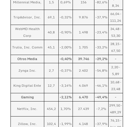
Millennial Media,
1,5
0,69%
156
-82,6%
8,34
66,04 –
TripAdvisor, Inc.
69,1
-0,32%
9.876
-37,9%
111,24
WebMD Health
34,48 –
40,8
-0,90%
1.498
-23,4%
Corp
53,30
28,15 –
Trulia, Inc. Comm
45,1
-2,00%
1.705
-33,2%
67,50
Otros Media
-0,40%
39.746
-29,2%
–
2,20 –
Zynga Inc.
2,7
-0,37%
2.402
-54,8%
5,89
10,68 –
King Digital Ente
12,7
-3,14%
4.069
-46,1%
23,48
Gaming
-2,11%
6.470
-49,4%
–
299,50 –
Netflix, Inc.
454,2
1,70%
27.439
-7,2%
489,29
76,15 –
Zillow, Inc.
102,4
-1,99%
4.148
-37,9%