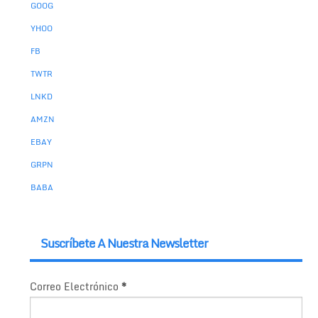
GOOG
YHOO
FB
TWTR
LNKD
AMZN
EBAY
GRPN
BABA
Suscríbete A Nuestra Newsletter
Correo Electrónico
*