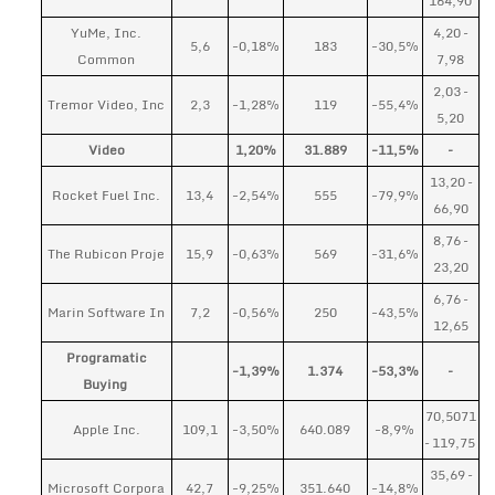
164,90
YuMe, Inc.
4,20 –
5,6
-0,18%
183
-30,5%
Common
7,98
2,03 –
Tremor Video, Inc
2,3
-1,28%
119
-55,4%
5,20
Video
1,20%
31.889
-11,5%
–
13,20 –
Rocket Fuel Inc.
13,4
-2,54%
555
-79,9%
66,90
8,76 –
The Rubicon Proje
15,9
-0,63%
569
-31,6%
23,20
6,76 –
Marin Software In
7,2
-0,56%
250
-43,5%
12,65
Programatic
-1,39%
1.374
-53,3%
–
Buying
70,5071
Apple Inc.
109,1
-3,50%
640.089
-8,9%
– 119,75
35,69 –
Microsoft Corpora
42,7
-9,25%
351.640
-14,8%