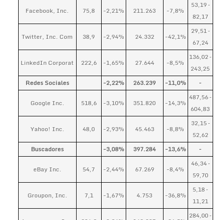
53,19 –
Facebook, Inc.
75,8
-2,21%
211.263
-7,8%
82,17
29,51 –
Twitter, Inc. Com
38,9
-2,94%
24.332
-42,1%
67,24
136,02 –
LinkedIn Corporat
222,6
-1,65%
27.644
-8,5%
243,25
Redes Sociales
-2,22%
263.239
-11,0%
–
487,56 –
Google Inc.
518,6
-3,10%
351.820
-14,3%
604,83
32,15 –
Yahoo! Inc.
48,0
-2,93%
45.463
-8,8%
52,62
Buscadores
-3,08%
397.284
-13,6%
–
46,34 –
eBay Inc.
54,7
-2,44%
67.269
-8,4%
59,70
5,18 –
Groupon, Inc.
7,1
-1,67%
4.753
-36,8%
11,21
284,00 –