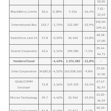
50,05
7,01 –
BlackBerry Limite
10,6
0,38%
5.516
-16,4%
12,63
150,50 –
International Bus
153,7
-1,72%
152.287
-22,9%
199,21
48,18 –
Salesforce.com In
57,8
-3,33%
36.465
-13,8%
67,00
35,44 –
Oracle Corporatio
43,4
-1,14%
190.585
-7,1%
46,71
Vendors/Cloud
-4,43%
1.376.582
-11,8%
–
23,50 –
Intel Corporation
34185,0
-4,52%
163.028.265
-9,8%
37,90
QUALCOMM
67,67 –
71,8
-1,16%
119.325
-12,4%
Incorpor
81,97
21,02 –
Micron Technology
29,7
-4,42%
31.942
-19,0%
36,59
40,33 –
Texas Instruments
54,8
-0,40%
57.917
-2,1%