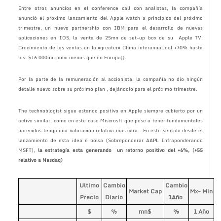
Entre otros anuncios en el conference call con analistas, la compañía
anunció el próximo lanzamiento del Apple watch a principios del próximo
trimestre, un nuevo partnership con IBM para el desarrollo de nuevas
aplicaciones en IOS, la venta de 25mn de set-up box de su Apple TV.
Crecimiento de las ventas en la «greater» China interanual del +70% hasta
los $16.000mn poco menos que en Europa¡¡.
Por la parte de la remuneración al accionista, la compañía no dio ningún
detalle nuevo sobre su próximo plan , dejándolo para el próximo trimestre.
The technoblogist sigue estando positivo en Apple siempre cubierto por un
activo similar, como en este caso Miscrosft que pese a tener fundamentales
parecidos tenga una valoración relativa más cara . En este sentido desde el
lanzamiento de esta idea e bolsa (Sobreponderar AAPL Infraponderando
MSFT),
la estrategía esta generando un retorno positivo del +6%, (+55
relativo a Nasdaq)
Ultimo
Cambio
Cambio
Market Cap
Mx- Min
Precio
Diario
1Año
$
%
mn$
%
1 Año