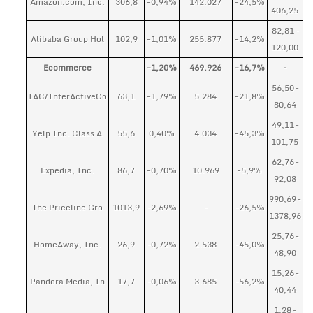
Amazon.com, Inc.
306,8
-0,94%
142.027
-24,5%
406,25
82,81 –
Alibaba Group Hol
102,9
-1,01%
255.877
-14,2%
120,00
Ecommerce
-1,20%
469.926
-16,7%
–
56,50 –
IAC/InterActiveCo
63,1
-1,79%
5.284
-21,8%
80,64
49,11 –
Yelp Inc. Class A
55,6
0,40%
4.034
-45,3%
101,75
62,76 –
Expedia, Inc.
86,7
-0,70%
10.969
-5,9%
92,08
990,69 –
The Priceline Gro
1013,9
-2,69%
–
-26,5%
1378,96
25,76 –
HomeAway, Inc.
26,9
-0,72%
2.538
-45,0%
48,90
15,26 –
Pandora Media, In
17,7
-0,06%
3.685
-56,2%
40,44
1,28 –