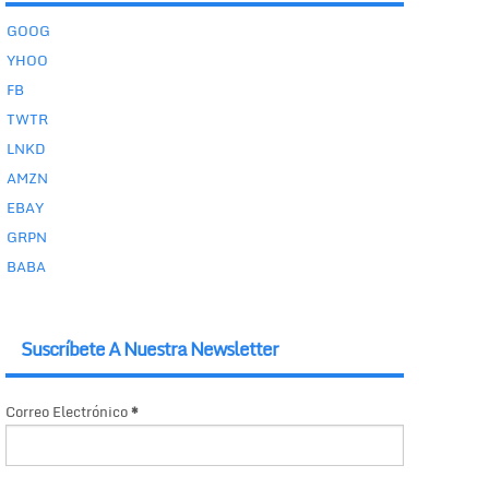
GOOG
YHOO
FB
TWTR
LNKD
AMZN
EBAY
GRPN
BABA
Suscríbete A Nuestra Newsletter
Correo Electrónico
*