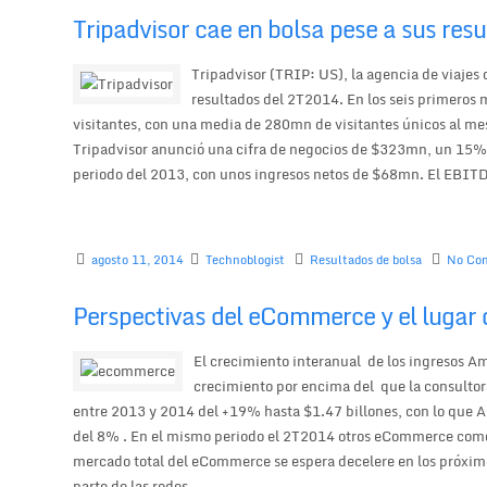
Tripadvisor cae en bolsa pese a sus res
Tripadvisor (TRIP: US), la agencia de viajes o
resultados del 2T2014. En los seis primeros 
visitantes, con una media de 280mn de visitantes únicos al mes,
Tripadvisor anunció una cifra de negocios de $323mn, un 15%
periodo del 2013, con unos ingresos netos de $68mn. El EBITDA
agosto 11, 2014
Technoblogist
Resultados de bolsa
No Co
Perspectivas del eCommerce y el lugar
El crecimiento interanual de los ingresos 
crecimiento por encima del que la consultor
entre 2013 y 2014 del +19% hasta $1.47 billones, con lo que
del 8% . En el mismo periodo el 2T2014 otros eCommerce com
mercado total del eCommerce se espera decelere en los próxi
parte de las redes...