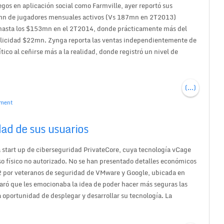
gos en aplicación social como Farmville, ayer reportó sus
mn de jugadores mensuales activos (Vs 187mn en 2T2013)
 hasta los $153mn en el 2T2014, donde prácticamente más del
blicidad $22mn. Zynga reporta las ventas independientemente de
ico al ceñirse más a la realidad, donde registró un nivel de
(...)
ment
dad de sus usuarios
a start up de ciberseguridad PrivateCore, cuya tecnología vCage
eso físico no autorizado. No se han presentado detalles económicos
12 por veteranos de seguridad de VMware y Google, ubicada en
laró que les emocionaba la idea de poder hacer más seguras las
 oportunidad de desplegar y desarrollar su tecnología. La