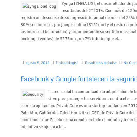
Zynga (ZNGA US), el desarrollador de jue
resultados del 2T2014. Con más de 130
registró un descenso de su ingreso interanual de más del 34%
80% son ingresos por juegos online ($131mn) y el resto en pu
los ingresos (facturación) y argumentando su sentido más analít
bookings (ventas) de $175mn , un 7% inferior que el...
agosto 9, 2014
Technoblogist
Resultados de bolsa
No Com
Facebook y Google fortalecen la seguri
La red social ha comunicado la adquisición de l
sirve para proteger los servidores contra el acc
sobre la operación. PrivateCore es una startup fundada en 20
Palo Alto, California. Oded Horovitz el CEO de PrivateCore dec
conexiones que Facebook ha creado en todo el mundo y tener la
iniciativa se ajusta a la...