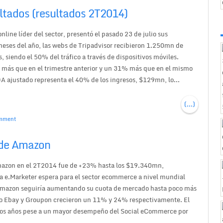
ultados (resultados 2T2014)
nline líder del sector, presentó el pasado 23 de julio sus
meses del año, las webs de Tripadvisor recibieron 1.250mn de
 siendo el 50% del tráfico a través de dispositivos móviles.
 más que en el trimestre anterior y un 31% más que en el mismo
 ajustado representa el 40% de los ingresos, $129mn, lo...
(...)
mment
 de Amazon
Amazon en el 2T2014 fue de +23% hasta los $19.340mn,
a e.Marketer espera para el sector ecommerce a nivel mundial
 Amazon seguiría aumentando su cuota de mercado hasta poco más
o Ebay y Groupon crecieron un 11% y 24% respectivamente. El
mos años pese a un mayor desempeño del Social eCommerce por