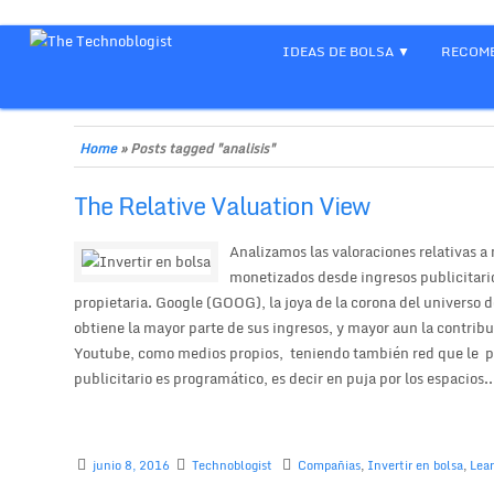
IDEAS DE BOLSA
RECOME
Home
»
Posts tagged "analisis"
The Relative Valuation View
Analizamos las valoraciones relativas a
monetizados desde ingresos publicitario
propietaria. Google (GOOG), la joya de la corona del universo 
obtiene la mayor parte de sus ingresos, y mayor aun la contrib
Youtube, como medios propios, teniendo también red que le pe
publicitario es programático, es decir en puja por los espacios..
junio 8, 2016
Technoblogist
Compañias
,
Invertir en bolsa
,
Lea