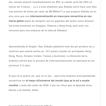
día, cuando alcanzó inmediatamente los $94, la subida sería del 20% en
menos de 3 meses… ¿y si a esto añadimos que Alibaba cerró hace unos días
una emisión de bonos por valor de $8.000mn? Lo que prepara Alibaba no es
otra cosa que una
internacionalización en masa para convertirse en una
marca global
capaz de competir con los gigantes del sector como Amazon
(ya están presentes en Singapur, Malasia y Hong Kong, pero esto son
minucias para una empresa de la talla de Alibaba).
Aprovechando el Singles´ Day, Alibaba globalizó este día por primera vez y
confirma que realizó ventas en 217 países (siendo los principales Hong
Kong, Rusia, Estados Unidos, Taiwan y Australia). La Dirección de la
empresa afirmó que su proceso de internacionalización se ejecutará en los
próximos 3-5 años.
El que no lo quiera ver, que no lo vea… pero esta empresa está planteando
convertirse en
el mayor eCommerce del mundo (que ya lo es) a escala
mundial
, y todo ello antes de 2020. Y por las cifras que va dejando atrás,
blanco y en botella, leche.