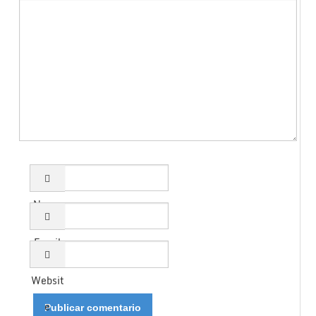
Name
Email
Websit
e