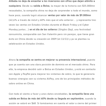
Alibaba no deja de encantar a los inversores con cifras que dejan atónito a
cualquiera
. Desde su
salida a Bolsa
, la mayor de la historia con $25.000mn
recaudados, la compañía china no deja de sorprender a todo el mundo, como
hace poco, cuando logró alcanzar
ventas por valor de más de $9.000mn
(42,6% a través de móvil y 60% más que el año anterior… y representa tres
veces las ventas en Estados Unidos durante el Black Friday y el Cyber
Monday juntos…)
en el día de los solteros
(
Singles Day
), una festividad
consumista, comparable con San Valentín pero sin parejas, que tiene gran
éxito en China desde su creación en 2009 (el 11/11) y ya se plantea su
celebración en Estados Unidos.
Ahora
la compañía se centra en mejorar su presencia internacional
, puesto
que ya cuenta con una clara posición de dominio en el mercado chino. Para
ello, la empresa decidió salir a Bolsa en Estados Unidos, y está en contacto
con Apple y PayPal para mejorar los sistemas de cobro, lo que le generaría
buenas sinergias con su sistema AliPay, uno de los principales métodos de
cobro online en China.
Con todo el viento a favor y unos datos envidiables,
la compañía lleva una
subida en Bolsa de más del 60% desde su llegada en septiembre
, cuando la
acción se valoró en $68. Si tomásemos en cuenta el valor a cierre del primer