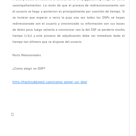
«acompañamiento». La razón de que el proceso de redireccionamiento con
el usuario se haga a posteriori es principalmente por cuestión de tiempo. Si
se tuviese que esperar a cerra la puja una vez todos los DSPs se hayan
redireccionado con el usuario y sincronizado su información con sus bases
de datos para luego volverla a sincronizar con la del SSP se perdería mucho
tiempo (<1s) y este proceso de adjudicación debe ser inmediato dado el
tiempo tan efímero que se dispone del usuario.
Posts Relacionados
¿Como elegir un DSP?
http://technoblogist.com/como-elegir-un-dsp/