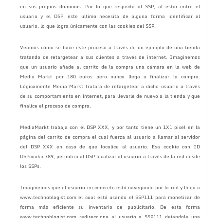
en sus propios dominios. Por lo que respecta al SSP, al estar entre el
usuario y el DSP, este último necesita de alguna forma identificar al
usuario, lo que logra únicamente con las cookies del SSP.
Veamos cómo se hace este proceso a través de un ejemplo de una tienda
tratando de retargetear a sus clientes a través de internet. Imaginemos
que un usuario añade al carrito de la compra una cámara en la web de
Media Markt por 180 euros pero nunca llega a finalizar la compra.
Lógicamente Media Markt tratará de retargetear a dicho usuario a través
de su comportamiento en internet, para llevarle de nuevo a la tienda y que
finalice el proceso de compra.
MediaMarkt trabaja con el DSP XXX, y por tanto tiene un 1X1 pixel en la
página del carrito de compra el cual fuerza al usuario a llamar al servidor
del DSP XXX en caso de que localice al usuario. Esa cookie con ID
DSPcookie789, permitirá al DSP localizar al usuario a través de la red desde
los SSPs.
Imaginemos que el usuario en concreto está navegando por la red y llega a
www.technoblogist.com el cual está usando el SSP111 para monetizar de
forma más eficiente su inventario de publicitario. De esta forma
www.technoblogist.com redirecciona al usuario a SSP111 dejándole una