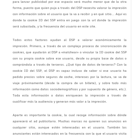
para lanzar publicidad por ese espacio será mucho menor que de la otra
forma, puesto que quien puja a través del DSP necesita valorar la impresión
con información sobre el usuario que la va a recibir y en qué sitio… Aquí es
donde la cookie ID del SSP entra en juego con la url donde la impresión
será subastada, y la frecuencia del usuario en este site.
Todos estos factores ayudan al DSP a valorar económicamente la
impresión. Primero, a través de un complejo proceso de sincronización de
cookies, que ayudarán al DSP a «matchear» o vincular la ID cookie del SSP
con su propia cookie sobre ese usuario, desde su propia base de datos o
comprándola a través de terceros. ¿Qué tipo de datos de terceros? Con la
cookie ID del SSP, el DSP es capaz incluso de saber si ese usuario ha
pedido precios sobre seguros de coche, intereses por la lectura, se va de
viaje próximamente (desde la compra de un billete), y sobre todo más
información como datos sociodemográficos y por supuesto de género, etc.).
Toda esta información o datos enriquecen la impresión a través de
cualificar más la audiencia y generan más valor a la impresión.
Aparte es importante la cookie, la cual recoge información sobre dónde
aparecerá el ad publicitario. Muchas marcas no quieren sus anuncios en
cualquier sitio, aunque estén interesadas en el usuario. También los
anunciantes están interesados en la frecuencia con la que el usuario visita