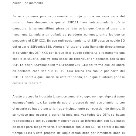
puede…de momento.
En esta primera puja seguramente no puje porque no sepa nada del
usuario. Pero después de que el SSP111 haya seleccionado la oferta
ganadora, lanza una última pieza de java script que fuerza al usuario a
hacer una llamada a un puñado de pujadores comunes, entre los que se
encuentra el DSP XXX. En ese redireccionamiento el SSP pasa su cookie ID
del usuario SSPcookie888. Ahora sí el usuario está llamando directamente
al servidor del DSP XXX por lo que éste puede solicitarle directamente una
cookie al usuario, que ya será capaz de reconciliar en adelante con la del
SSP. Es decir, SSPcookie888 = DSPcookie789 ¡¡De tal forma que de ahora
en adelante cada vez que el DSP XXX reciba esa cookie por parte del
SSP111, sabrá a qué usuario se está refiriendo, en lo que al interés por esa
cámara se refiere!!
A este proceso la industria lo conoce como el «piggybacking», algo así como
«acompañamiento». La razón de que el proceso de redireccionamiento con
el usuario se haga a posteriori es principalmente por cuestión de tiempo. Si
se tuviese que esperar a cerrar la puja una vez todos los DSPs se hayan
redireccionado con el usuario y sincronizado su información con sus bases
de datos para luego volverla a sincronizar con la del SSP se perdería mucho
tiempo (<1s) y este proceso de adjudicación debe ser inmediato dado el