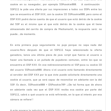
cookie en su navegador, por ejemplo SSPcookie888. A continuación
SSP111 le pide una oferta por sus impresiones a todos sus DSPs entre los
que se encuentra el DSP XXX, con la cookie ID SSPcookie888, pero como el
DSP XXX podrá darse cuenta de que el usuario que está detrás de la cookie
del SSP es el mismo que el que está detrás de la cookie que él tiene
almacenada del carrito de compra de Mediamarkt, la respuesta será: no
puede…de momento.
En esta primera puja seguramente no puje porque no sepa nada del
usuario.Pero después de que el SSP111 haya seleccionado la oferta
ganadora, lanza una última pieza de java script que fuerza al usuario a
hacer una llamada a un puñado de pujadores comunes, entre los que se
encuentra el DSP XXX. En ese redireccionamiento el SSP pasa su cookie ID
del usuario SSPcookie888. Ahora sí el usuario está llamando directamente
al servidor del DSP XXX por lo que éste puede solicitarle directamente una
cookie al usuario, que ya será capaz de reconciliar en adelante con la del
SSP. Es decir, SSPcookie888 = DSPcookie789 ¡¡De tal forma que de ahora
en adelante cada vez que el DSP XXX reciba esa cookie por parte del
SSP111, sabrá a qué usuario se está refiriendo, en lo que al interés por esa
cámara se refiere!!
A este proceso la industria lo conoce como el «piggybacking», algo así como