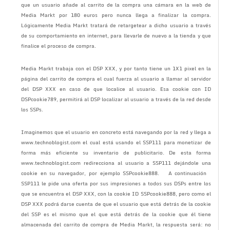
que un usuario añade al carrito de la compra una cámara en la web de
Media Markt por 180 euros pero nunca llega a finalizar la compra.
Lógicamente Media Markt tratará de retargetear a dicho usuario a través
de su comportamiento en internet, para llevarle de nuevo a la tienda y que
finalice el proceso de compra.
Media Markt trabaja con el DSP XXX, y por tanto tiene un 1X1 pixel en la
página del carrito de compra el cual fuerza al usuario a llamar al servidor
del DSP XXX en caso de que localice al usuario. Esa cookie con ID
DSPcookie789, permitirá al DSP localizar al usuario a través de la red desde
los SSPs.
Imaginemos que el usuario en concreto está navegando por la red y llega a
www.technoblogist.com el cual está usando el SSP111 para monetizar de
forma más eficiente su inventario de publicitario. De esta forma
www.technoblogist.com redirecciona al usuario a SSP111 dejándole una
cookie en su navegador, por ejemplo SSPcookie888. A continuación
SSP111 le pide una oferta por sus impresiones a todos sus DSPs entre los
que se encuentra el DSP XXX, con la cookie ID SSPcookie888, pero como el
DSP XXX podrá darse cuenta de que el usuario que está detrás de la cookie
del SSP es el mismo que el que está detrás de la cookie que él tiene
almacenada del carrito de compra de Media Markt, la respuesta será: no