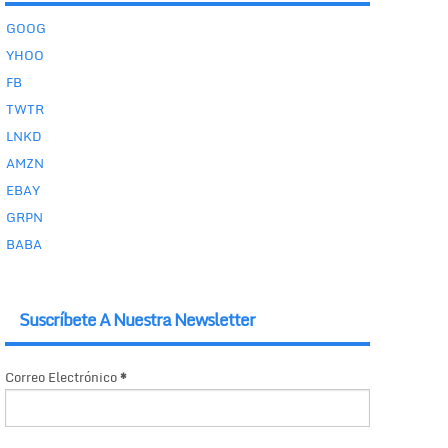
GOOG
YHOO
FB
TWTR
LNKD
AMZN
EBAY
GRPN
BABA
Suscríbete A Nuestra Newsletter
Correo Electrónico
*