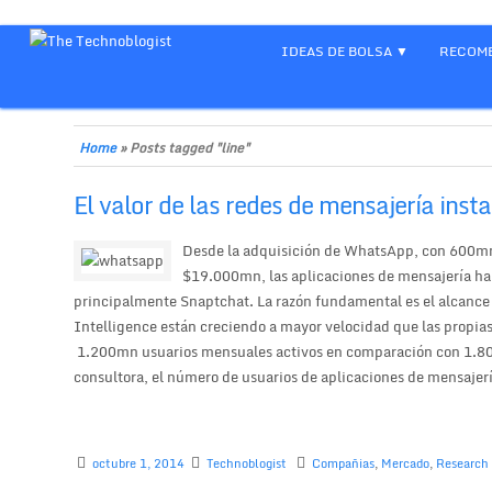
IDEAS DE BOLSA
RECOME
Home
»
Posts tagged "line"
El valor de las redes de mensajería inst
Desde la adquisición de WhatsApp, con 600mn 
$19.000mn, las aplicaciones de mensajería han
principalmente Snaptchat. La razón fundamental es el alcance 
Intelligence están creciendo a mayor velocidad que las propias
1.200mn usuarios mensuales activos en comparación con 1.800m
consultora, el número de usuarios de aplicaciones de mensajería
octubre 1, 2014
Technoblogist
Compañias
,
Mercado
,
Research