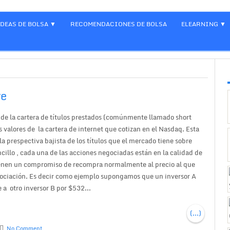
IDEAS DE BOLSA
RECOMENDACIONES DE BOLSA
ELEARNING
re
de la cartera de títulos prestados (comúnmente llamado short
es valores de la cartera de internet que cotizan en el Nasdaq. Esta
 la prespectiva bajista de los títulos que el mercado tiene sobre
cillo , cada una de las acciones negociadas están en la calidad de
tienen un compromiso de recompra normalmente al precio al que
gociación. Es decir como ejemplo supongamos que un inversor A
 a otro inversor B por $532...
(...)
No Comment