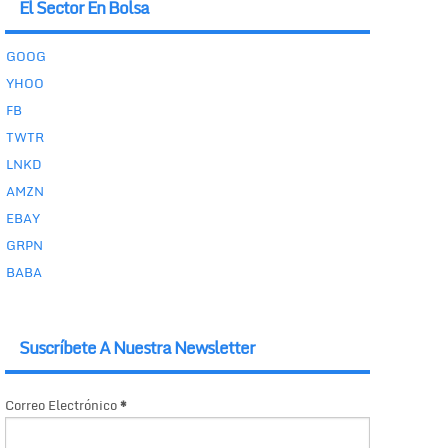
El Sector En Bolsa
GOOG
YHOO
FB
TWTR
LNKD
AMZN
EBAY
GRPN
BABA
Suscríbete A Nuestra Newsletter
Correo Electrónico
*