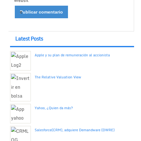
Websit
e
Latest Posts
Apple y su plan de remuneración al accionista
The Relative Valuation View
Yahoo, ¿Quien da más?
Salesforce(CRM), adquiere Demandware (DWRE)