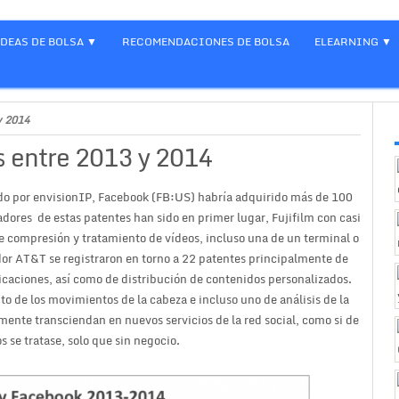
IDEAS DE BOLSA
RECOMENDACIONES DE BOLSA
ELEARNING
y 2014
 entre 2013 y 2014
do por envisionIP, Facebook (FB:US) habría adquirido más de 100
adores de estas patentes han sido en primer lugar, Fujifilm con casi
e compresión y tratamiento de vídeos, incluso una de un terminal o
dor AT&T se registraron en torno a 22 patentes principalmente de
icaciones, así como de distribución de contenidos personalizados.
o de los movimientos de la cabeza e incluso uno de análisis de la
mente transciendan en nuevos servicios de la red social, como si de
 se tratase, solo que sin negocio.