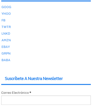
GOOG
YHOO
FB
TWTR
LNKD
AMZN
EBAY
GRPN
BABA
Suscríbete A Nuestra Newsletter
Correo Electrónico
*