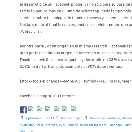
el desarrollo de un Facebook phone, ya no solo para su base de 
también por los más de 650mn de Whatsapp, dada la tipología de
servicios sobre tecnología de terceros (acceso y sistema operat
Nokia, y dado al final la convergencia de servicios online qu
>Video(…)).
Por otra parte , y con origen en el mismo research, Facebook te
gran parte de ellas con origen en terceros y no en sus propios
Facebook invirtió en investigación y desarrollo un
18% de sus 
$593mn de Twitter, prácticamente el 90% de sus ventas.
[stock-tools exchange=»NASDAQ» symbol=»FB» image_heigh
Facebook compra 100 Patentes
septiembre 3, 2014
Technoblogist
Compañias
,
Noticias
,
Resea
evolucion bolsa internet
,
evolucion bolsa sector internet
,
Facebook
,
Idea
PAtentes
-