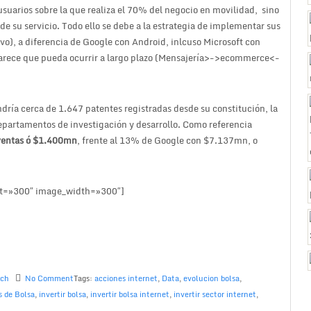
usuarios sobre la que realiza el 70% del negocio en movilidad, sino
 su servicio. Todo ello se debe a la estrategia de implementar sus
ivo), a diferencia de Google con Android, inlcuso Microsoft con
e parece que pueda ocurrir a largo plazo (Mensajería>->ecommerce<-
ndría cerca de 1.647 patentes registradas desde su constitución, la
 departamentos de investigación y desarrollo. Como referencia
ventas ó $1.400mn
, frente al 13% de Google con $7.137mn, o
t=»300″ image_width=»300″]
rch
No Comment
Tags:
acciones internet
,
Data
,
evolucion bolsa
,
s de Bolsa
,
invertir bolsa
,
invertir bolsa internet
,
invertir sector internet
,