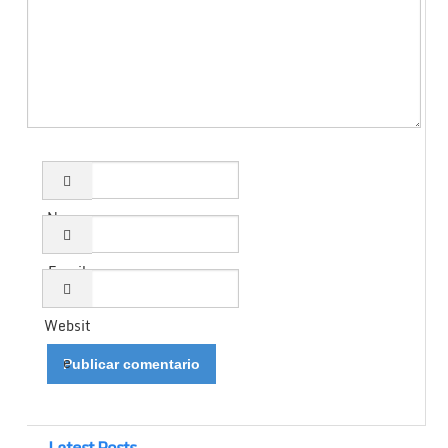
Name
Email
Websit
e
Latest Posts