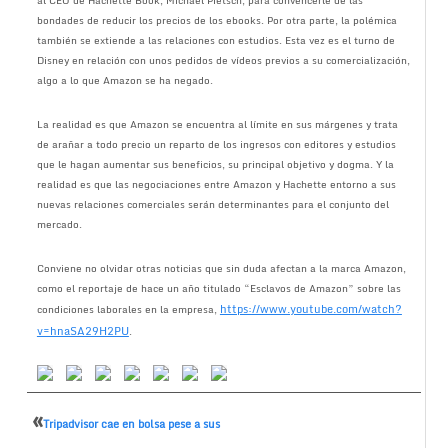
al CEO de Hachette Book, Michael Pietsch, para convencerle de las
bondades de reducir los precios de los ebooks. Por otra parte, la polémica
también se extiende a las relaciones con estudios. Esta vez es el turno de
Disney en relación con unos pedidos de vídeos previos a su comercialización,
algo a lo que Amazon se ha negado.
La realidad es que Amazon se encuentra al límite en sus márgenes y trata
de arañar a todo precio un reparto de los ingresos con editores y estudios
que le hagan aumentar sus beneficios, su principal objetivo y dogma. Y la
realidad es que las negociaciones entre Amazon y Hachette entorno a sus
nuevas relaciones comerciales serán determinantes para el conjunto del
mercado.
Conviene no olvidar otras noticias que sin duda afectan a la marca Amazon,
como el reportaje de hace un año titulado “Esclavos de Amazon” sobre las
https://www.youtube.com/watch?
condiciones laborales en la empresa,
v=hnaSA29H2PU
.
«
Tripadvisor cae en bolsa pese a sus