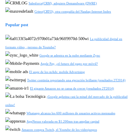
Salesforce(CRM), adquiere Demandware (DWRE)
Criteo(CRTO), otra compañía del Nasdaq-Internet Index
Popular post
La publicidad digital en
formato vídeo, ¿terreno de Youtube?
Google se adentra en la nube mediante Zync
Apple Pay, ¿el futuro del pago por móvil?
El auge de los mAds: mobile Advertising
Twitter continúa reportando una ejecución brillante (resultados 2T2014)
El gigante Amazon no se cansa de crecer (resultados 2T2014)
¡Google aglutina casi la mitad del mercado de la publicidad
online!
Whatsapp alcanza los 600 millones de usuarios activos mensuales
AppNexus valorada en $1.200mn tras ampliar capital
Amazon compra Twitch, el Youtube de los videojuegos