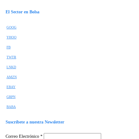
El Sector en Bolsa
GOOG
YHOO
FB
TWTR
LNKD
AMZN
EBAY
GRPN
BABA
Suscríbete a nuestra Newsletter
Correo Electrónico
*