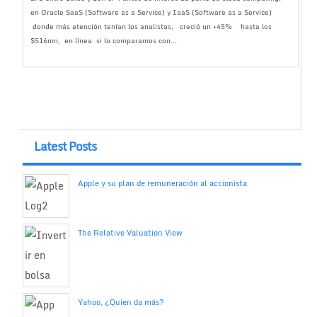
en Oracle SaaS (Software as a Service) y IaaS (Software as a Service)
donde más atención tenían los analistas, creció un +45% hasta los
$516mn, en línea si lo comparamos con...
Latest Posts
Apple y su plan de remuneración al accionista
The Relative Valuation View
Yahoo, ¿Quien da más?