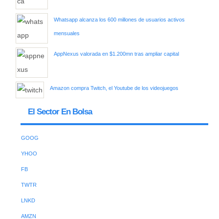
Whatsapp alcanza los 600 millones de usuarios activos
mensuales
AppNexus valorada en $1.200mn tras ampliar capital
Amazon compra Twitch, el Youtube de los videojuegos
El Sector En Bolsa
GOOG
YHOO
FB
TWTR
LNKD
AMZN