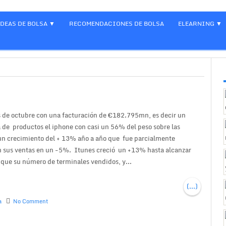
IDEAS DE BOLSA
RECOMENDACIONES DE BOLSA
ELEARNING
s de octubre con una facturación de €182.795mn, es decir un
a de productos el iphone con casi un 56% del peso sobre las
un crecimiento del + 13% año a año que fue parcialmente
 sus ventas en un -5%. Itunes creció un +13% hasta alcanzar
que su número de terminales vendidos, y...
(...)
a
No Comment