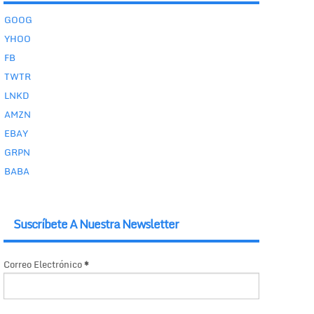
GOOG
YHOO
FB
TWTR
LNKD
AMZN
EBAY
GRPN
BABA
Suscríbete A Nuestra Newsletter
Correo Electrónico
*