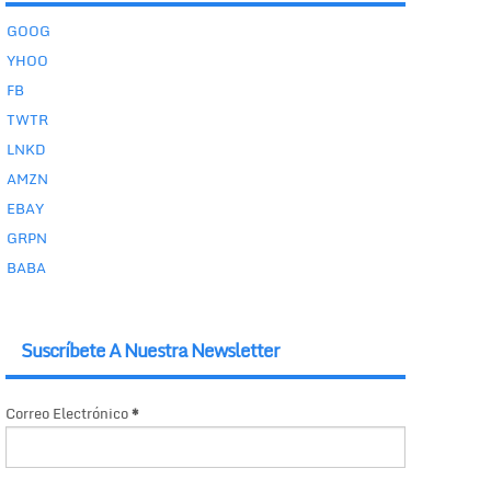
GOOG
YHOO
FB
TWTR
LNKD
AMZN
EBAY
GRPN
BABA
Suscríbete A Nuestra Newsletter
Correo Electrónico
*