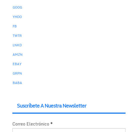
GOOG
YHOO
FB
TWTR
LNKD
AMZN
EBAY
GRPN
BABA
Suscríbete A Nuestra Newsletter
Correo Electrónico
*