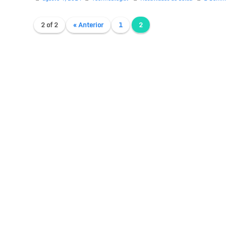
2 of 2
« Anterior
1
2