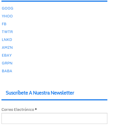
GOOG
YHOO
FB
TWTR
LNKD
AMZN
EBAY
GRPN
BABA
Suscríbete A Nuestra Newsletter
Correo Electrónico
*