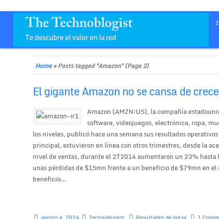
Home
»
Posts tagged "Amazon"
(Page 2)
El gigante Amazon no se cansa de crece
Amazon (AMZN:US), la compañía estadounide
software, videojuegos, electrónica, ropa, mue
los niveles, publicó hace una semana sus resultados operativo
principal, estuvieron en línea con otros trimestres, desde la ace
nivel de ventas, durante el 2T2014 aumentaron un 23% hasta l
unas pérdidas de $15mn frente a un beneficio de $79mn en el
beneficio...
agosto 4, 2014
Technoblogist
Resultados de bolsa
1 Comm