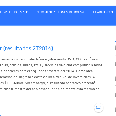
IDEAS DE BOLSA
RECOMENDACIONES DE BOLSA
ELEARNING
r (resultados 2T2014)
nse de comercio electrónico (ofreciendo DVD, CD de música,
bles, comida, libros, etc.) y servicios de cloud computing a todos
s financieros para el segundo trimestre del 2014. Como idea
leración del ingreso a costa de un alto nivel de inversiones. A
os $19.340mn. Sin embargo, el resultado operativo presentó
 mismo trimestre del año pasado, principalmente esta merma del
(...)
ent